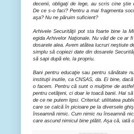
decenii, obligaţi de lege, au scris cine ştie 
De ce s-o faci? Pentru a mai fragmenta socie
aşa? Nu ne păruim suficient?
Arhivele Securităţii pot sta foarte bine la M
egida Arhivelor Naţionale. Nu văd de ce ar fi 
dosarele alea. Avem atâtea lucruri neştiute d
simplu să copiezi date din dosarele Securităţ
să sapi după ele, la propriu.
Bani pentru educaţie sau pentru sănătate nu
instituţii inutile, ca CNSAS, da. Ei bine, dac
o facem. Pentru că sunt o mulţime de astfel d
pentru cetăţeni, ci doar le toacă banii. Hai 
de ce ne putem lipsi. Criteriul: utilitatea pub
care se calcă în picioare pe la diversele ghi
înseamnă nimic. Cum nimic nu înseamnă nici 
care ascund nimicul bine plătit. Aşa că, iat