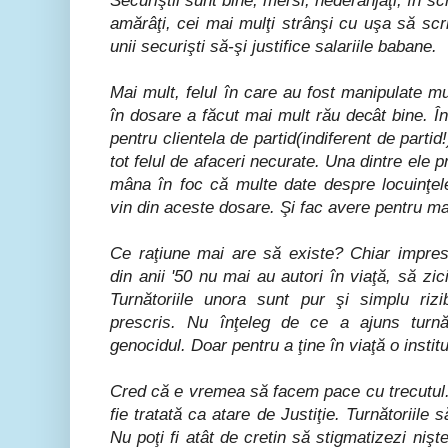
Securiştii sunt bine, mersi, nederanjaţi, în s
amărâţi, cei mai mulţi strânşi cu uşa să scrie
unii securişti să-şi justifice salariile babane.
Mai mult, felul în care au fost manipulate mul
în dosare a făcut mai mult rău decât bine. În
pentru clientela de partid(indiferent de partid
tot felul de afaceri necurate. Una dintre ele p
mâna în foc că multe date despre locuinţele
vin din aceste dosare. Şi fac avere pentru maf
Ce raţiune mai are să existe? Chiar imprescr
din anii '50 nu mai au autori în viaţă, să zici
Turnătoriile unora sunt pur şi simplu rizi
prescris. Nu înţeleg de ce a ajuns turnăt
genocidul. Doar pentru a ţine în viaţă o institu
Cred că e vremea să facem pace cu trecutul.
fie tratată ca atare de Justiţie. Turnătoriile 
Nu poţi fi atât de cretin să stigmatizezi niş