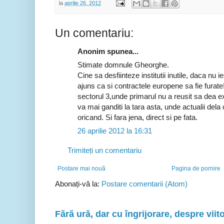
la
aprilie 26, 2012
Un comentariu:
Anonim spunea...
Stimate domnule Gheorghe.
Cine sa desfiinteze institutii inutile, daca nu
ajuns ca si contractele europene sa fie furate
sectorul 3,unde primarul nu a reusit sa dea exp
va mai ganditi la tara asta, unde actualii del
oricand. Si fara jena, direct si pe fata.
26 aprilie 2012 la 16:31
Trimiteți un comentariu
Postare mai nouă
Pagina de pornire
Abonați-vă la:
Postare comentarii (Atom)
Fără ură, dar cu îngrijorare, despre viito