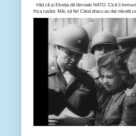
Văd că și Elveția dă târcoale NATO. Cică îi tremură
frica rușilor. Măi, să fie! Când dracu au dat năvală ru.