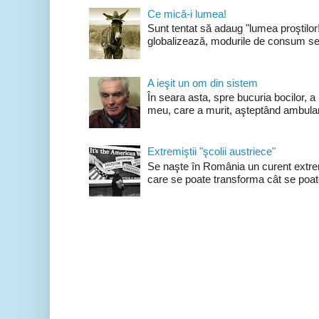
Ce mică-i lumea!
Sunt tentat să adaug "lumea proştilo
globalizează, modurile de consum se 
A ieşit un om din sistem
În seara asta, spre bucuria bocilor, a
meu, care a murit, aşteptând ambulan
Extremiştii "şcolii austriece"
Se naşte în România un curent extrem
care se poate transforma cât se poate