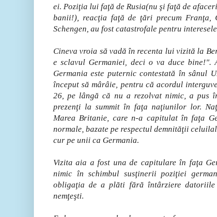
ei. Poziţia lui faţă de Rusia(nu şi faţă de afacer
banii!), reacţia faţă de ţări precum Franţa
Schengen, au fost catastrofale pentru interesel
Cineva vroia să vadă în recenta lui vizită la B
e sclavul Germaniei, deci o va duce bine!". A
Germania este puternic contestată în sânul U
început să mârâie, pentru că acordul interguv
26, pe lângă că nu a rezolvat nimic, a pus în 
prezenţi la summit în faţa naţiunilor lor. Na
Marea Britanie, care n-a capitulat în faţa Ge
normale, bazate pe respectul demnităţii celuilalt,
cur pe unii ca Germania.
Vizita aia a fost una de capitulare în faţa G
nimic în schimbul susţinerii poziţiei germa
obligaţia de a plăti fără întârziere datoriil
nemţeşti.