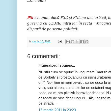
Domnului!
PS:
eu, unul, dacă PSD şi PNL nu declară că, in
guverna cu UDMR, intru iar în secta "Vot canci
dispară de pe scena politică!
la
martie 15, 2011
6 comentarii:
Fluieratorul spunea...
Nu stiu cum se spune in ungureste "marsh afara
de Borbely si prostovanului cu spinzuratoarea 
off!". Nu-i tine nimeni pe-aici, sa se duca la ai
vor), sau aiurea, cu actele lor de cetateni mag
pace, ca m-am plictisit ingrozitor de astia.
obsedati de sine decit ungurii... Ah, "baszd 
pe strada...
15 martie 2011 la 20:23