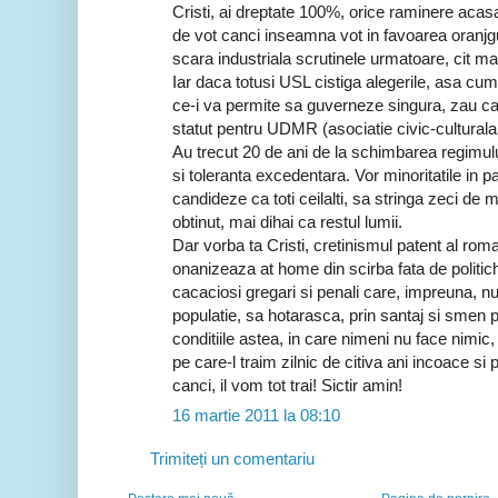
Cristi, ai dreptate 100%, orice raminere acasa,
de vot canci inseamna vot in favoarea oranjgu
scara industriala scrutinele urmatoare, cit mai
Iar daca totusi USL cistiga alegerile, asa cum 
ce-i va permite sa guverneze singura, zau ca 
statut pentru UDMR (asociatie civic-culturala, n
Au trecut 20 de ani de la schimbarea regimulu
si toleranta excedentara. Vor minoritatile in p
candideze ca toti ceilalti, sa stringa zeci de mi
obtinut, mai dihai ca restul lumii.
Dar vorba ta Cristi, cretinismul patent al roma
onanizeaza at home din scirba fata de politich
cacaciosi gregari si penali care, impreuna, n
populatie, sa hotarasca, prin santaj si smen po
conditiile astea, in care nimeni nu face nimic, 
pe care-l traim zilnic de citiva ani incoace si
canci, il vom tot trai! Sictir amin!
16 martie 2011 la 08:10
Trimiteți un comentariu