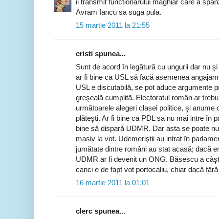
ii transmit functionarului maghiar care a spa
Avram Iancu sa suga pula.
15 martie 2011 la 21:55
cristi spunea...
Sunt de acord în legătură cu ungurii dar nu şi 
ar fi bine ca USL să facă asemenea angajam
USL e discutabilă, se pot aduce argumente pro
greşeală cumplită. Electoratul român ar trebu
următoarele alegeri clasei politice, şi anume c
plăteşti. Ar fi bine ca PDL sa nu mai intre în
bine să dispară UDMR. Dar asta se poate nu
masiv la vot. Udemeriştii au intrat în parlame
jumătate dintre români au stat acasă; dacă e
UDMR ar fi devenit un ONG. Băsescu a câştiga
canci e de fapt vot portocaliu, chiar dacă fără 
16 martie 2011 la 01:01
clerc spunea...