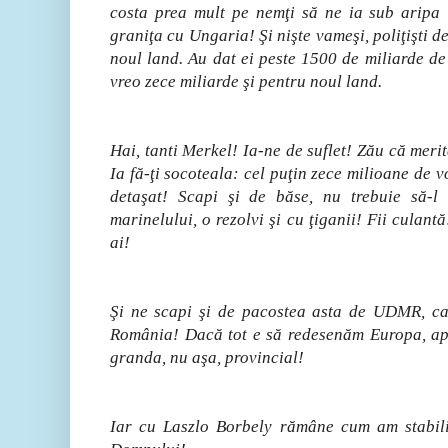
costa prea mult pe nemţi să ne ia sub aripa
graniţa cu Ungaria! Şi nişte vameşi, poliţişti de
noul land. Au dat ei peste 1500 de miliarde de
vreo zece miliarde şi pentru noul land.
Hai, tanti Merkel! Ia-ne de suflet! Zău că merit
Ia fă-ţi socoteala: cel puţin zece milioane de v
detaşat! Scapi şi de băse, nu trebuie să-l
marinelului, o rezolvi şi cu ţiganii! Fii culantă
ai!
Şi ne scapi şi de pacostea asta de UDMR, ca
România! Dacă tot e să redesenăm Europa, ap
granda, nu aşa, provincial!
Iar cu Laszlo Borbely rămâne cum am stabilit