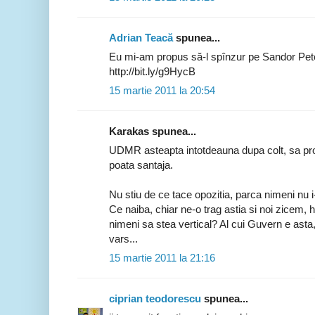
Adrian Teacă
spunea...
Eu mi-am propus să-l spînzur pe Sandor Petof
http://bit.ly/g9HycB
15 martie 2011 la 20:54
Karakas spunea...
UDMR asteapta intotdeauna dupa colt, sa pro
poata santaja.
Nu stiu de ce tace opozitia, parca nimeni nu 
Ce naiba, chiar ne-o trag astia si noi zicem, h
nimeni sa stea vertical? Al cui Guvern e asta
vars...
15 martie 2011 la 21:16
ciprian teodorescu
spunea...