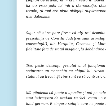
pieptu-i de aramă, el fiind ministru în Guver
fix ce vrea pula lui într-o democraţie, doa
român, şi mai are nişte obligaţii suplimentare
mai dubioasă.
Sigur că ni se pare firesc că alţi trei demnita
preşedinţii de Consilii Judeţene sunt asimilaţi 
consecinţă!), din Harghita, Covasna şi Mur
fidelitate faţă de statul maghiar, la dobândirea 
Trec peste demenţa gestului unui funcţionar
spânzurat un manechin cu chipul lui Avram I
statului au trecut. Şi cine sunt eu să contrazic 
Mă gândeam că poate o apucăm şi noi pe calea
sunt îndrăgostit de madam Merkel. Vreau un r
land german. E singura soluţie care ne poate s