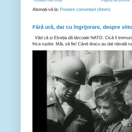
Postare mai nouă
Pagina de pornire
Abonați-vă la:
Postare comentarii (Atom)
Fără ură, dar cu îngrijorare, despre viito
Văd că și Elveția dă târcoale NATO. Cică îi tremură
frica rușilor. Măi, să fie! Când dracu au dat năvală ru.