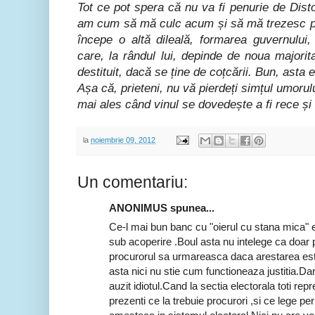
Tot ce pot spera că nu va fi penurie de Dis
am cum să mă culc acum și să mă trezesc p
începe o altă dileală, formarea guvernului
care, la rândul lui, depinde de noua majorita
destituit, dacă se ține de coțcării. Bun, asta e
Așa că, prieteni, nu vă pierdeți simțul umorul
mai ales când vinul se dovedește a fi rece și g
la
noiembrie 09, 2012
Un comentariu:
ANONIMUS spunea...
Ce-l mai bun banc cu "oierul cu stana mica" e
sub acoperire .Boul asta nu intelege ca doar po
procurorul sa urmareasca daca arestarea este
asta nici nu stie cum functioneaza justitia.D
auzit idiotul.Cand la sectia electorala toti repr
prezenti ce la trebuie procurori ,si ce lege p