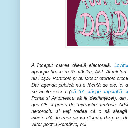
A început marea dileală electorală.
Lovit
aproape firesc în Românika, ANI. Altminteri i
nu-i așa? Partidele și-au lansat ofertele ele
Dar agenda publică nu e făcută de ele, ci d
serviciile secrete(
că tot plânge Tapalabă p
Ponta și Antonescu să le desființeze!), din 
gen CE și presa de ”extracție” teutonă. Adău
nenorocit, și veți vedea că o să aleagă
electorală, în care se va discuta despre or
viitor pentru România, nu!