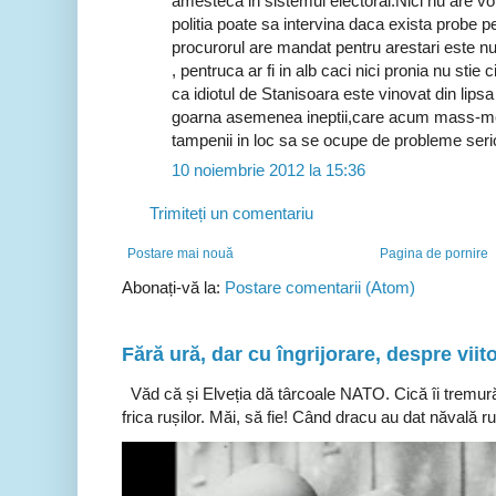
amesteca in sistemul electoral.Nici nu are v
politia poate sa intervina daca exista probe 
procurorul are mandat pentru arestari este n
, pentruca ar fi in alb caci nici pronia nu stie
ca idiotul de Stanisoara este vinovat din lips
goarna asemenea ineptii,care acum mass-m
tampenii in loc sa se ocupe de probleme seri
10 noiembrie 2012 la 15:36
Trimiteți un comentariu
Postare mai nouă
Pagina de pornire
Abonați-vă la:
Postare comentarii (Atom)
Fără ură, dar cu îngrijorare, despre viito
Văd că și Elveția dă târcoale NATO. Cică îi tremură
frica rușilor. Măi, să fie! Când dracu au dat năvală ru.