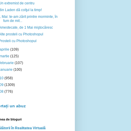
Un extremist de centru
Bin Laden dă colţul la timp!
1 Mai: te-am zărit printre morminte, în
fum de mit...
Amestecate, de 1 Mai miştocăresc
Alte prosteli cu Photoshopul
Prosteli cu Photoshopul
aprilie
(109)
martie
(125)
februarie
(107)
ianuarie
(100)
10
(958)
09
(1309)
08
(776)
rtați un abuz
mea de bloguri
lătorii în Realitatea Virtuală