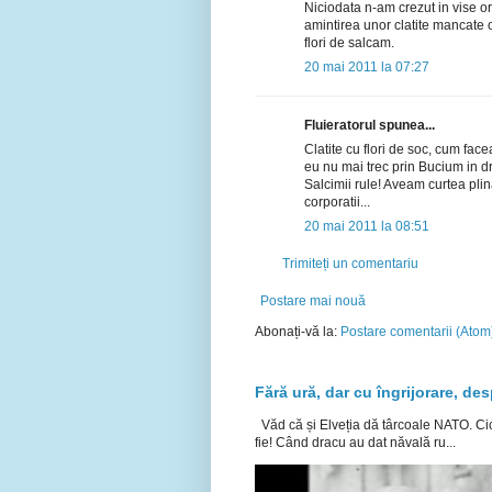
Niciodata n-am crezut in vise o
amintirea unor clatite mancate o
flori de salcam.
20 mai 2011 la 07:27
Fluieratorul spunea...
Clatite cu flori de soc, cum fac
eu nu mai trec prin Bucium in dr
Salcimii rule! Aveam curtea plin
corporatii...
20 mai 2011 la 08:51
Trimiteți un comentariu
Postare mai nouă
Abonați-vă la:
Postare comentarii (Atom
Fără ură, dar cu îngrijorare, desp
Văd că și Elveția dă târcoale NATO. Cică
fie! Când dracu au dat năvală ru...