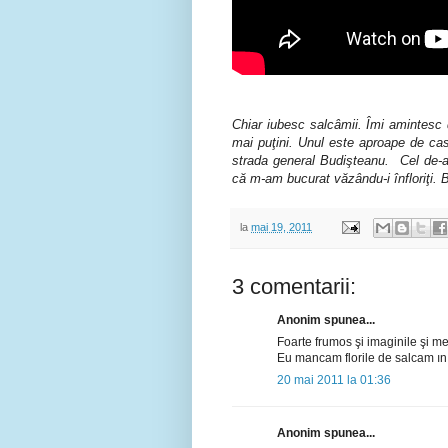
Chiar iubesc salcâmii. Îmi amintesc d
mai puţini. Unul este aproape de cas
strada general Budişteanu. Cel de-al
că m-am bucurat văzându-i înfloriţi. B
la
mai 19, 2011
3 comentarii:
Anonim spunea...
Foarte frumos şi imaginile şi 
Eu mancam florile de salcam ın 
20 mai 2011 la 01:36
Anonim spunea...