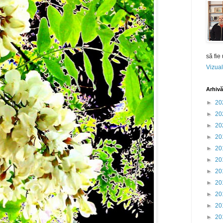
să fie
Vizual
Arhivă
►
20
►
20
►
20
►
20
►
20
►
20
►
20
►
20
►
20
►
20
►
20