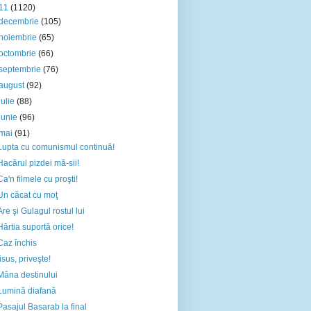
11
(1120)
decembrie
(105)
noiembrie
(65)
octombrie
(66)
septembrie
(76)
august
(92)
iulie
(88)
iunie
(96)
mai
(91)
Lupta cu comunismul continuă!
Hacărul pizdei mă-sii!
Ca'n filmele cu proşti!
Un căcat cu moţ
Are şi Gulagul rostul lui
Hârtia suportă orice!
Caz închis
Iisus, priveşte!
Mâna destinului
Lumină diafană
Pasajul Basarab la final