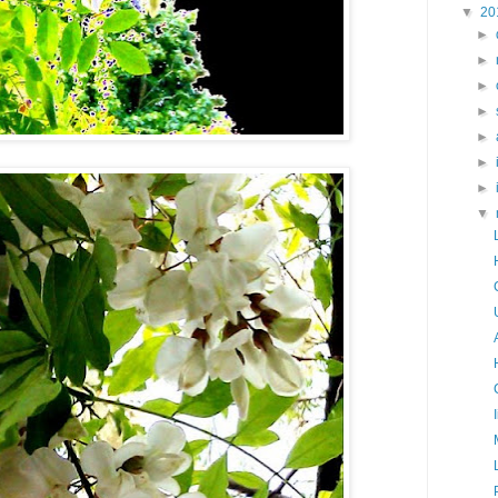
▼
20
►
►
►
►
►
►
►
▼