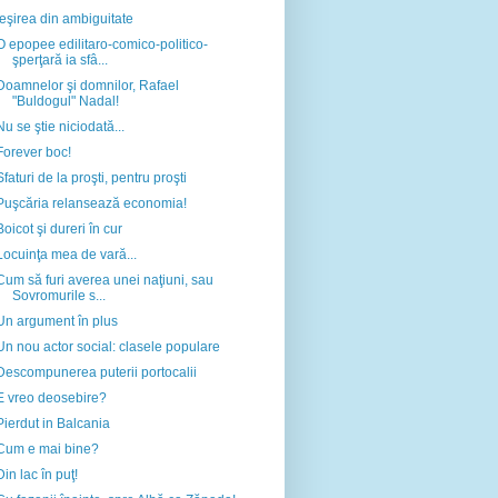
Ieşirea din ambiguitate
O epopee edilitaro-comico-politico-
şperţară ia sfâ...
Doamnelor şi domnilor, Rafael
"Buldogul" Nadal!
Nu se ştie niciodată...
Forever boc!
Sfaturi de la proşti, pentru proşti
Puşcăria relansează economia!
Boicot şi dureri în cur
Locuinţa mea de vară...
Cum să furi averea unei naţiuni, sau
Sovromurile s...
Un argument în plus
Un nou actor social: clasele populare
Descompunerea puterii portocalii
E vreo deosebire?
Pierdut in Balcania
Cum e mai bine?
Din lac în puţ!