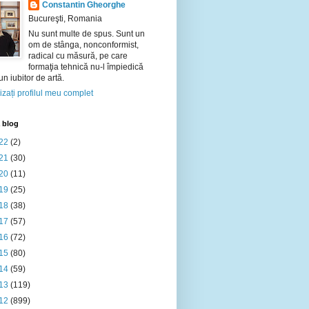
Constantin Gheorghe
Bucureşti, Romania
Nu sunt multe de spus. Sunt un
om de stânga, nonconformist,
radical cu măsură, pe care
formaţia tehnică nu-l împiedică
 un iubitor de artă.
izați profilul meu complet
 blog
22
(2)
21
(30)
20
(11)
19
(25)
18
(38)
17
(57)
16
(72)
15
(80)
14
(59)
13
(119)
12
(899)