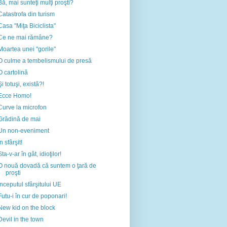
Bă, mai sunteţi mulţi proşti?
Catastrofa din turism
Casa "Miţa Biciclista"
Ce ne mai rămâne?
Moartea unei "gorile"
O culme a tembelismului de presă
O cartolină
Şi totuşi, există?!
Ecce Homo!
Curve la microfon
Grădină de mai
Un non-eveniment
În sfârşit!
Sta-v-ar în gât, idioţilor!
O nouă dovadă că suntem o ţară de
proşti
Începutul sfârşitului UE
Futu-i în cur de poponari!
New kid on the block
Devil in the town