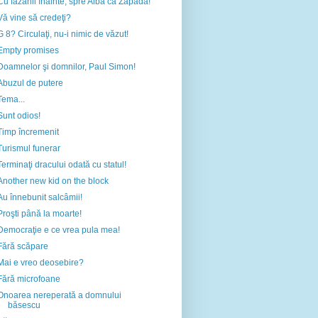
Cu fazanii înainte, spre Albă ca Zăpada!
Vă vine să credeţi?
G 8? Circulaţi, nu-i nimic de văzut!
Empty promises
Doamnelor şi domnilor, Paul Simon!
Abuzul de putere
Tema...
Sunt odios!
Timp încremenit
Turismul funerar
Terminaţi dracului odată cu statul!
Another new kid on the block
Au înnebunit salcâmii!
Proşti până la moarte!
Democraţie e ce vrea pula mea!
Fără scăpare
Mai e vreo deosebire?
Fără microfoane
Onoarea nereperată a domnului
băsescu