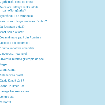
O ţară tristă, plină de proşti
De ce are Jeffrey Franks tălpile
pantofilor găurite?
Aşteptându-l pe Vanghelie
Mais où sont les journalistes d'antan?
Da' factura n-o daţi?
A fost, sau n-a fost?
Cea mai mare şatră din România
Ce lipsea din fotografie?
O crimă împotriva umanităţii!
Ia gogoaşa, neamule!
Guvernul, reforma şi terapia de şoc
Naşpa!
Strada Atena
Piaţa te vrea prost!
Cât de tâmpit să fii?
Osana, Pulimea Ta!
Înţelege fiecare ce vrea
Ce nu e clar
Pardon?!