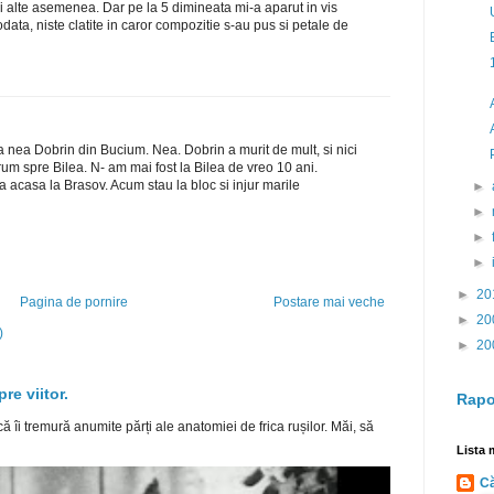
ri alte asemenea. Dar pe la 5 dimineata mi-a aparut in vis
data, niste clatite in caror compozitie s-au pus si petale de
ea nea Dobrin din Bucium. Nea. Dobrin a murit de mult, si nici
um spre Bilea. N- am mai fost la Bilea de vreo 10 ani.
a acasa la Brasov. Acum stau la bloc si injur marile
►
►
►
►
►
20
Pagina de pornire
Postare mai veche
►
20
)
►
20
re viitor.
Rapo
 îi tremură anumite părți ale anatomiei de frica rușilor. Măi, să
Lista 
Că