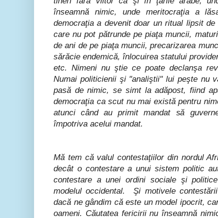
tineri fără viitor ca şi în ţările arabe, u
înseamnă nimic, unde meritocraţia a lăsa
democraţia a devenit doar un ritual lipsit de
care nu pot pătrunde pe piaţa muncii, maturi
de ani de pe piaţa muncii, precarizarea muncii
sărăcie endemică, înlocuirea statului providen
etc. Nimeni nu ştie ce poate declanşa revo
Numai politicienii şi "analiştii" lui peşte nu
pasă de nimic, se simt la adăpost, fiind ap
democraţia ca scut nu mai există pentru nimen
atunci când au primit mandat să guverne
împotriva acelui mandat.
Mă tem că valul contestaţiilor din nordul Afr
decât o contestare a unui sistem politic au
contestare a unei ordini sociale şi politi
modelul occidental. Şi motivele contestării
dacă ne gândim că este un model ipocrit, ca
oameni. Căutatea fericirii nu înseamnă nimi