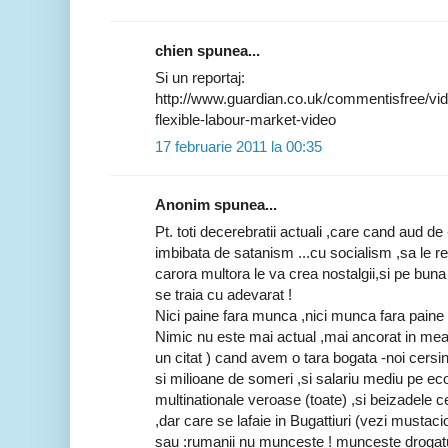
chien spunea...
Si un reportaj:
http://www.guardian.co.uk/commentisfree/vid
flexible-labour-market-video
17 februarie 2011 la 00:35
Anonim spunea...
Pt. toti decerebratii actuali ,care cand aud de 
imbibata de satanism ...cu socialism ,sa le 
carora multora le va crea nostalgii,si pe buna
se traia cu adevarat !
Nici paine fara munca ,nici munca fara paine 
Nimic nu este mai actual ,mai ancorat in mean
un citat ) cand avem o tara bogata -noi cersi
si milioane de someri ,si salariu mediu pe eco
multinationale veroase (toate) ,si beizadele c
,dar care se lafaie in Bugattiuri (vezi mustacio
sau :rumanii nu munceste ! munceste drogatu'