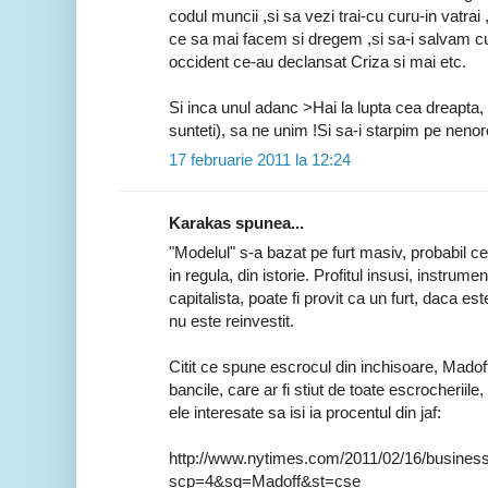
codul muncii ,si sa vezi trai-cu curu-in vatra
ce sa mai facem si dregem ,si sa-i salvam cu 
occident ce-au declansat Criza si mai etc.
Si inca unul adanc >Hai la lupta cea dreapta, 
sunteti), sa ne unim !Si sa-i starpim pe nenoro
17 februarie 2011 la 12:24
Karakas spunea...
"Modelul" s-a bazat pe furt masiv, probabil ce
in regula, din istorie. Profitul insusi, instru
capitalista, poate fi provit ca un furt, daca es
nu este reinvestit.
Citit ce spune escrocul din inchisoare, Madoff,
bancile, care ar fi stiut de toate escrocheriile,
ele interesate sa isi ia procentul din jaf:
http://www.nytimes.com/2011/02/16/business
scp=4&sq=Madoff&st=cse