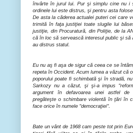
învârte în jurul lui. Pur şi simplu cine nu 
ordinele lui este distrus, şi pentru asta foloseş
De asta la căderea actualei puteri cei care
trimită în faţa justiţiei toate slugile lui băs
justiţie, din Procuratură, din Poliţie, de la 
că în loc să servească interesul public şi să
au distrus statul.
Eu nu aş fi aşa de sigur că ceea ce se întâ
repeta în Occident. Acum lumea a văzut că o
poporului poate fi schimbată şi în stradă, nu
Sarkozy nu a căzut, şi şi-a impus "refo
argument în defavoarea unei astfel de 
pregăteşte o schimbare violentă în ţări în ca
face orice în numele "democraţiei".
Bate un vânt de 1968 cam peste tot prin Euro