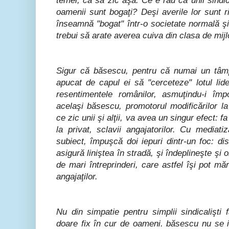
temei, ca să zic aşa. Ce e rău că unii sindic
oamenii sunt bogaţi? Deşi averile lor sunt 
înseamnă "bogat" într-o societate normală ş
trebui să arate averea cuiva din clasa de mijl
Sigur că băsescu, pentru că numai un tâm
apucat de capul ei să "cerceteze" lotul lider
resentimentele românilor, asmuţindu-i împo
acelaşi băsescu, promotorul modificărilor la
ce zic unii şi alţii, va avea un singur efect: fa
la privat, sclavii angajatorilor. Cu media
subiect, împuşcă doi iepuri dintr-un foc: dis
asigură liniştea în stradă, şi îndeplineşte şi or
de mari întreprinderi, care astfel îşi pot mări 
angajaţilor.
Nu din simpatie pentru simplii sindicalişti
doare fix în cur de oameni. băsescu nu se i