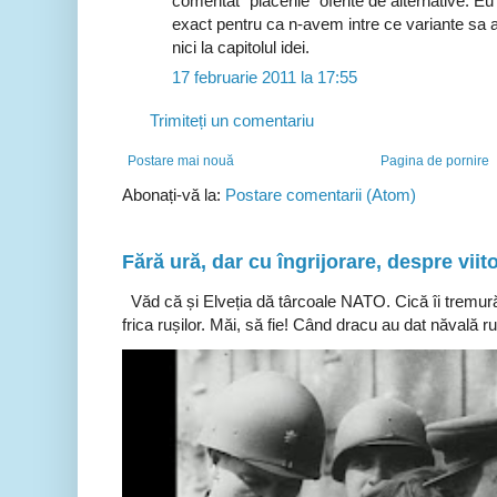
comentat "placerile" oferite de alternative. E
exact pentru ca n-avem intre ce variante sa a
nici la capitolul idei.
17 februarie 2011 la 17:55
Trimiteți un comentariu
Postare mai nouă
Pagina de pornire
Abonați-vă la:
Postare comentarii (Atom)
Fără ură, dar cu îngrijorare, despre viito
Văd că și Elveția dă târcoale NATO. Cică îi tremură
frica rușilor. Măi, să fie! Când dracu au dat năvală ru.